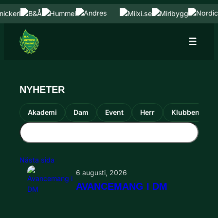
Hoppa till innehåll
Hoppa
till
innehåll
NYHETER
Akademi
Dam
Event
Herr
Klubben
Nästa sida
6 augusti, 2026
AVANCEMANG I DM