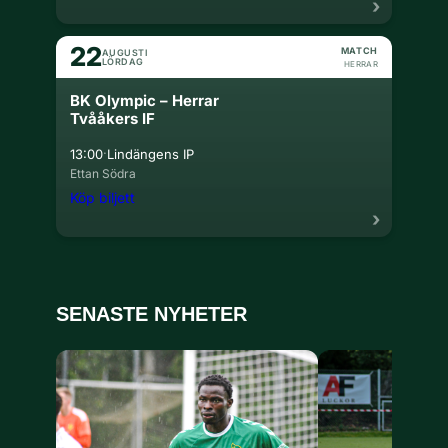
22
MATCH
AUGUSTI
LÖRDAG
HERRAR
BK Olympic – Herrar
Tvååkers IF
·
13:00
Lindängens IP
Ettan Södra
Köp biljett
SENASTE NYHETER