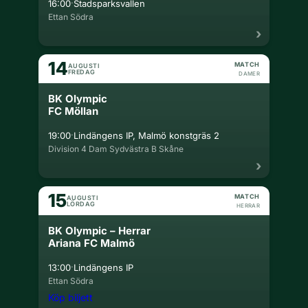
·
16:00
Stadsparksvallen
Ettan Södra
14
MATCH
AUGUSTI
FREDAG
DAMER
BK Olympic
FC Möllan
·
19:00
Lindängens IP, Malmö konstgräs 2
Division 4 Dam Sydvästra B Skåne
15
MATCH
AUGUSTI
LÖRDAG
HERRAR
BK Olympic – Herrar
Ariana FC Malmö
·
13:00
Lindängens IP
Ettan Södra
Köp biljett