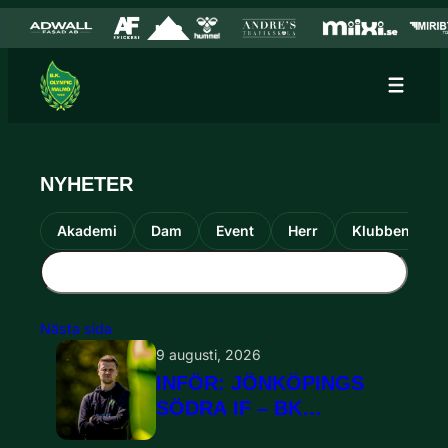
Hoppa till innehåll
Hoppa
till
innehåll
NYHETER
Akademi
Dam
Event
Herr
Klubben
Nästa sida
9 augusti, 2026
INFÖR: JÖNKÖPINGS
SÖDRA IF – BK
OLYMPIC