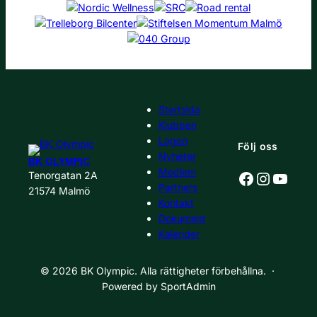
Startsida
Klubben
Lagen
Följ oss
Nyheter
BK OLYMPIC
Medlem
Facebook
Instagr
YouT
Tenorgatan 2A
Partners
21574 Malmö
Kontakt
Dokument
Kalender
© 2026 BK Olympic. Alla rättigheter förbehållna. ·
Powered by SportAdmin