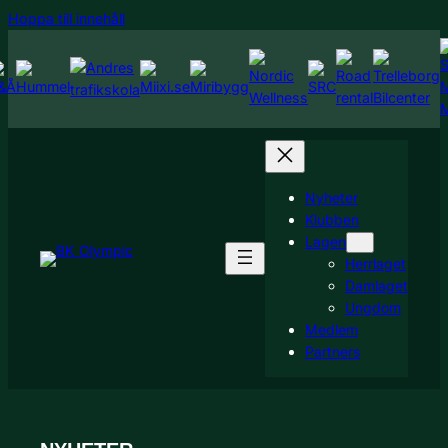
Hoppa
Hoppa till innehåll
till
innehåll
Nyheter
Klubben
Lagen
Herrlaget
Damlaget
Ungdom
Medlem
Partners