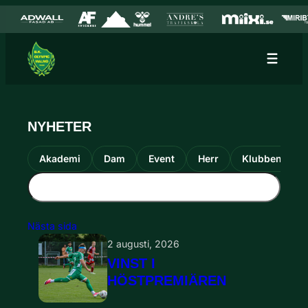
Hoppa till innehåll
Hoppa
till
innehåll
NYHETER
Akademi
Dam
Event
Herr
Klubben
Nästa sida
2 augusti, 2026
VINST I
HÖSTPREMIÄREN