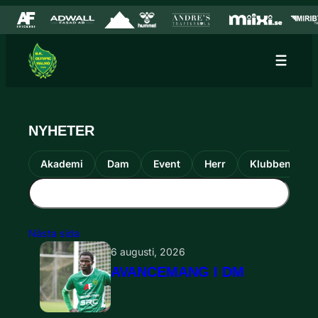
Hoppa till innehåll
Hoppa
till
innehåll
NYHETER
Akademi
Dam
Event
Herr
Klubben
Nästa sida
6 augusti, 2026
AVANCEMANG I DM