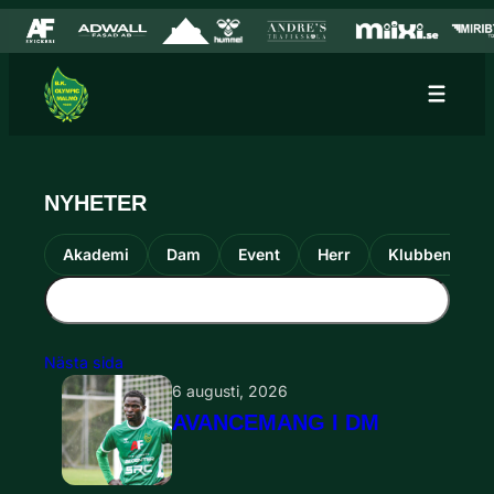
Hoppa till innehåll
Hoppa
till
innehåll
NYHETER
Akademi
Dam
Event
Herr
Klubben
Nästa sida
6 augusti, 2026
AVANCEMANG I DM