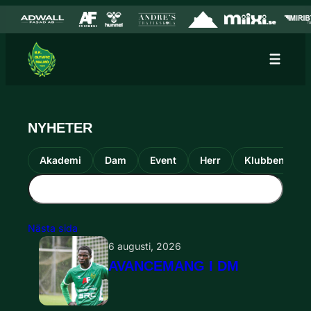
Hoppa till innehåll
Hoppa
till
innehåll
NYHETER
Akademi
Dam
Event
Herr
Klubben
Nästa sida
6 augusti, 2026
AVANCEMANG I DM