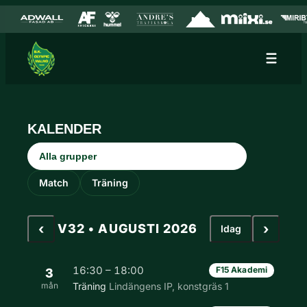
Hoppa till innehåll
Hoppa
till
innehåll
KALENDER
Grupp
Aktivitetstyp
Match
Träning
‹
›
V32 • AUGUSTI 2026
Idag
16:30 – 18:00
F15 Akademi
3
mån
Träning
Lindängens IP, konstgräs 1