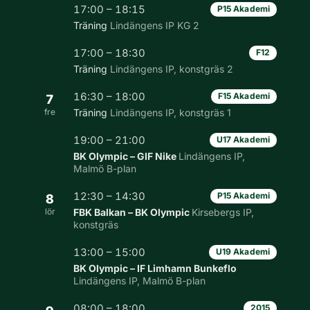
17:00 – 18:15
P15 Akademi
Träning
Lindängens IP KG 2
17:00 – 18:30
F12
Träning
Lindängens IP, konstgräs 2
16:30 – 18:00
F15 Akademi
7
fre
Träning
Lindängens IP, konstgräs 1
19:00 – 21:00
U17 Akademi
BK Olympic – GIF Nike
Lindängens IP,
Malmö B-plan
12:30 – 14:30
P15 Akademi
8
lör
FBK Balkan – BK Olympic
Kirsebergs IP,
konstgräs
13:00 – 15:00
U19 Akademi
BK Olympic – IF Limhamn Bunkeflo
Lindängens IP, Malmö B-plan
08:00 – 18:00
2015