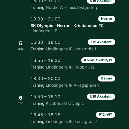
18:00 – 19:00
U19 Akademi
Träning
Nordic Wellness Svågertorp
19:00 – 21:00
Herrar
BK Olympic – Herrar – Kristianstad FC
Lindängens IP
16:30 – 18:00
F15 Akademi
5
ons
Träning
Lindängens IP, konstgräs 1
16:55 – 18:30
Kombi f.2012/13
Träning
Lindängens IP, Rugby 3/2
18:30 – 20:00
Damer
Träning
Lindängens IP A-lagsplanen
15:50 – 16:10
U19 Akademi
6
tor
Träning
Klubbhuset Olympic
16:45 – 18:15
P12-VIT
Träning
Lindängens IP, konstgräs 2