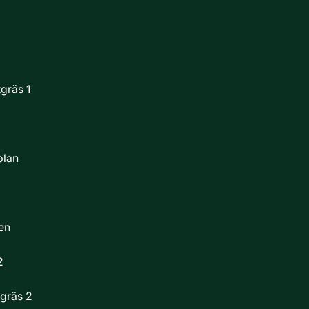
gräs 1
plan
en
2
tgräs 2