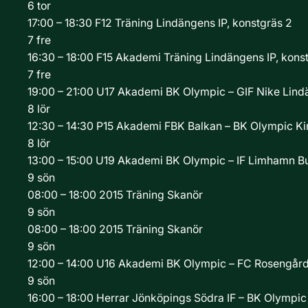
6
tor
17:00 – 18:30
F12
Träning
Lindängens IP, konstgräs 2
7
fre
16:30 – 18:00
F15 Akademi
Träning
Lindängens IP, konst
7
fre
19:00 – 21:00
U17 Akademi
BK Olympic – GIF Nike
Lind
8
lör
12:30 – 14:30
P15 Akademi
FBK Balkan – BK Olympic
Ki
8
lör
13:00 – 15:00
U19 Akademi
BK Olympic – IF Limhamn B
9
sön
08:00 – 18:00
2015
Träning
Skanör
9
sön
08:00 – 18:00
2015
Träning
Skanör
9
sön
12:00 – 14:00
U16 Akademi
BK Olympic – FC Rosengård
9
sön
16:00 – 18:00
Herrar
Jönköpings Södra IF – BK Olympi