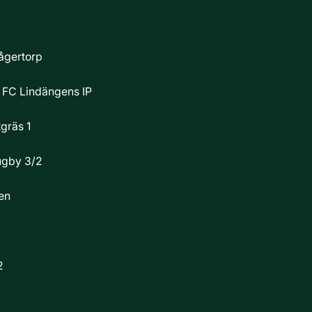
ågertorp
d FC
Lindängens IP
gräs 1
ugby 3/2
en
2