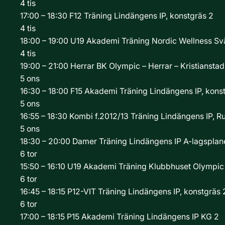
4
tis
17:00 – 18:30
F12
Träning
Lindängens IP, konstgräs 2
4
tis
18:00 – 19:00
U19 Akademi
Träning
Nordic Wellness Sv
4
tis
19:00 – 21:00
Herrar
BK Olympic – Herrar – Kristiansta
5
ons
16:30 – 18:00
F15 Akademi
Träning
Lindängens IP, konst
5
ons
16:55 – 18:30
Kombi f.2012/13
Träning
Lindängens IP, R
5
ons
18:30 – 20:00
Damer
Träning
Lindängens IP A-lagsplan
6
tor
15:50 – 16:10
U19 Akademi
Träning
Klubbhuset Olympic
6
tor
16:45 – 18:15
P12-VIT
Träning
Lindängens IP, konstgräs 
6
tor
17:00 – 18:15
P15 Akademi
Träning
Lindängens IP KG 2