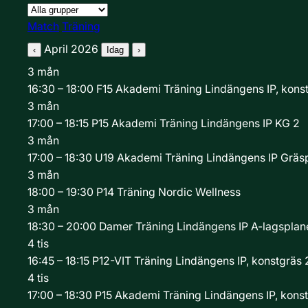
Grupp
Aktivitetstyp
Match
Träning
April 2026
‹
Idag
›
3
mån
16:30 – 18:00
F15 Akademi
Träning
Lindängens IP, konst
3
mån
17:00 – 18:15
P15 Akademi
Träning
Lindängens IP KG 2
3
mån
17:00 – 18:30
U19 Akademi
Träning
Lindängens IP Gräs
3
mån
18:00 – 19:30
P14
Träning
Nordic Wellness
3
mån
18:30 – 20:00
Damer
Träning
Lindängens IP A-lagsplan
4
tis
16:45 – 18:15
P12-VIT
Träning
Lindängens IP, konstgräs 
4
tis
17:00 – 18:30
P15 Akademi
Träning
Lindängens IP, kons