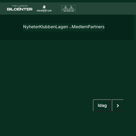
Nyheter
Klubben
Lagen
Medlem
Partners
›
Idag