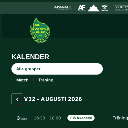
Hoppa till innehåll
Hoppa
till
innehåll
KALENDER
Grupp
Aktivitetstyp
Match
Träning
‹
V32 • AUGUSTI 2026
3
Tränin
16:30 – 18:00
F15 Akademi
mån