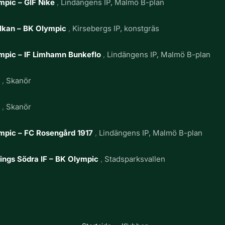
mpic – GIF Nike
Lindängens IP, Malmö B-plan
lkan – BK Olympic
Kirsebergs IP, konstgräs
mpic – IF Limhamn Bunkeflo
Lindängens IP, Malmö B-plan
g
Skanör
g
Skanör
mpic – FC Rosengård 1917
Lindängens IP, Malmö B-plan
ings Södra IF – BK Olympic
Stadsparksvallen