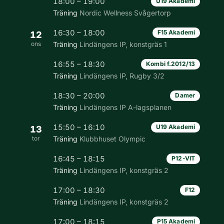
18:00 – 19:00
U19 Akademi
Träning
Nordic Wellness Svågertorp
16:30 – 18:00
F15 Akademi
12
ons
Träning
Lindängens IP, konstgräs 1
16:55 – 18:30
Kombi f.2012/13
Träning
Lindängens IP, Rugby 3/2
18:30 – 20:00
Damer
Träning
Lindängens IP A-lagsplanen
15:50 – 16:10
U19 Akademi
13
tor
Träning
Klubbhuset Olympic
16:45 – 18:15
P12-VIT
Träning
Lindängens IP, konstgräs 2
17:00 – 18:30
F12
Träning
Lindängens IP, konstgräs 2
17:00 – 18:15
P15 Akademi