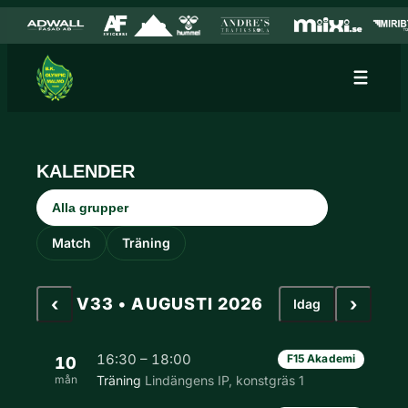
Hoppa till innehåll
Hoppa
till
innehåll
KALENDER
Grupp
Aktivitetstyp
Match
Träning
‹
›
V33 • AUGUSTI 2026
Idag
16:30 – 18:00
F15 Akademi
10
mån
Träning
Lindängens IP, konstgräs 1