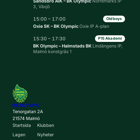
Sandsbro AIK – BK Olympic
Norremarks IP
3, Växjö
15:00 – 17:00
Oldboys
Oxie SK – BK Olympic
Oxie IP A-plan
15:30 – 17:30
P15 Akademi
BK Olympic – Halmstads BK
Lindängens IP,
Malmö konstgräs 1
BK OLYMPIC
Tenorgatan 2A
21574 Malmö
Startsida
Klubben
Lagen
Nyheter