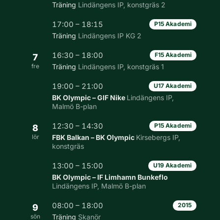
Träning
Lindängens IP, konstgräs 2
17:00 – 18:15
P15 Akademi
Träning
Lindängens IP KG 2
16:30 – 18:00
F15 Akademi
7
fre
Träning
Lindängens IP, konstgräs 1
19:00 – 21:00
U17 Akademi
BK Olympic – GIF Nike
Lindängens IP,
Malmö B-plan
12:30 – 14:30
P15 Akademi
8
lör
FBK Balkan – BK Olympic
Kirsebergs IP,
konstgräs
13:00 – 15:00
U19 Akademi
BK Olympic – IF Limhamn Bunkeflo
Lindängens IP, Malmö B-plan
08:00 – 18:00
2015
9
sön
Träning
Skanör