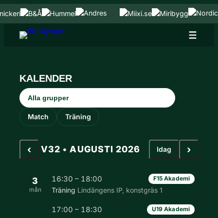
Hoppa till innehåll
Hoppa
till
innehåll
KALENDER
Grupp
Aktivitetstyp
Match
Träning
‹
›
V32 • AUGUSTI 2026
Idag
16:30 – 18:00
F15 Akademi
3
mån
Träning
Lindängens IP, konstgräs 1
17:00 – 18:30
U19 Akademi