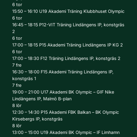
6
tor
15:50 – 16:10
U19 Akademi
Träning
Klubbhuset Olympic
6
tor
16:45 – 18:15
P12-VIT
Träning
Lindängens IP, konstgräs
2
6
tor
17:00 – 18:15
P15 Akademi
Träning
Lindängens IP KG 2
6
tor
17:00 – 18:30
F12
Träning
Lindängens IP, konstgräs 2
7
fre
16:30 – 18:00
F15 Akademi
Träning
Lindängens IP,
konstgräs 1
7
fre
19:00 – 21:00
U17 Akademi
BK Olympic – GIF Nike
Lindängens IP, Malmö B-plan
8
lör
12:30 – 14:30
P15 Akademi
FBK Balkan – BK Olympic
Kirsebergs IP, konstgräs
8
lör
13:00 – 15:00
U19 Akademi
BK Olympic – IF Limhamn