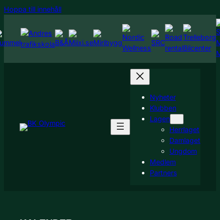
Hoppa
Hoppa till innehåll
till
innehåll
Nyheter
Klubben
Lagen
Herrlaget
Damlaget
Ungdom
Medlem
Partners