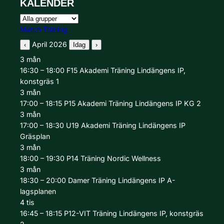
KALENDER
Grupp
Aktivitetstyp
Match
Träning
April 2026
‹
Idag
›
3
mån
16:30 – 18:00
F15 Akademi
Träning
Lindängens IP,
konstgräs 1
3
mån
17:00 – 18:15
P15 Akademi
Träning
Lindängens IP KG 2
3
mån
17:00 – 18:30
U19 Akademi
Träning
Lindängens IP
Gräsplan
3
mån
18:00 – 19:30
P14
Träning
Nordic Wellness
3
mån
18:30 – 20:00
Damer
Träning
Lindängens IP A-
lagsplanen
4
tis
16:45 – 18:15
P12-VIT
Träning
Lindängens IP, konstgräs