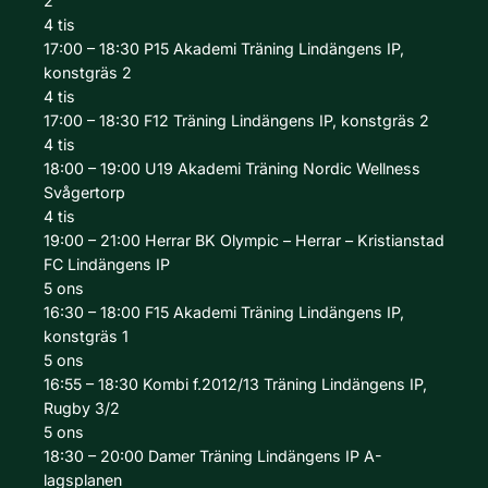
2
4
tis
17:00 – 18:30
P15 Akademi
Träning
Lindängens IP,
konstgräs 2
4
tis
17:00 – 18:30
F12
Träning
Lindängens IP, konstgräs 2
4
tis
18:00 – 19:00
U19 Akademi
Träning
Nordic Wellness
Svågertorp
4
tis
19:00 – 21:00
Herrar
BK Olympic – Herrar – Kristianstad
FC
Lindängens IP
5
ons
16:30 – 18:00
F15 Akademi
Träning
Lindängens IP,
konstgräs 1
5
ons
16:55 – 18:30
Kombi f.2012/13
Träning
Lindängens IP,
Rugby 3/2
5
ons
18:30 – 20:00
Damer
Träning
Lindängens IP A-
lagsplanen