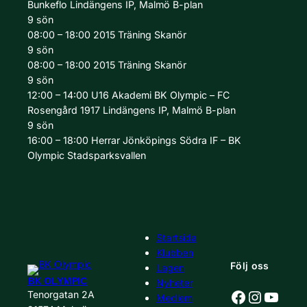
Bunkeflo
Lindängens IP, Malmö B-plan
9
sön
08:00 – 18:00
2015
Träning
Skanör
9
sön
08:00 – 18:00
2015
Träning
Skanör
9
sön
12:00 – 14:00
U16 Akademi
BK Olympic – FC
Rosengård 1917
Lindängens IP, Malmö B-plan
9
sön
16:00 – 18:00
Herrar
Jönköpings Södra IF – BK
Olympic
Stadsparksvallen
Startsida
Klubben
Följ oss
Lagen
BK OLYMPIC
Nyheter
Facebook
Instagr
YouT
Tenorgatan 2A
Medlem