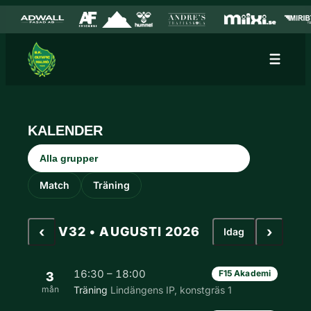
Hoppa till innehåll
Hoppa
till
innehåll
KALENDER
Grupp
Aktivitetstyp
Match
Träning
‹
›
V32 • AUGUSTI 2026
Idag
16:30 – 18:00
F15 Akademi
3
mån
Träning
Lindängens IP, konstgräs 1