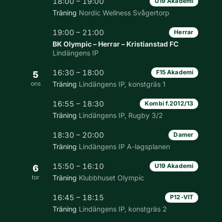
18:00 – 19:00
U19 Akademi
Träning
Nordic Wellness Svågertorp
19:00 – 21:00
Herrar
BK Olympic – Herrar – Kristianstad FC
Lindängens IP
16:30 – 18:00
F15 Akademi
5
ons
Träning
Lindängens IP, konstgräs 1
16:55 – 18:30
Kombi f.2012/13
Träning
Lindängens IP, Rugby 3/2
18:30 – 20:00
Damer
Träning
Lindängens IP A-lagsplanen
15:50 – 16:10
U19 Akademi
6
tor
Träning
Klubbhuset Olympic
16:45 – 18:15
P12-VIT
Träning
Lindängens IP, konstgräs 2