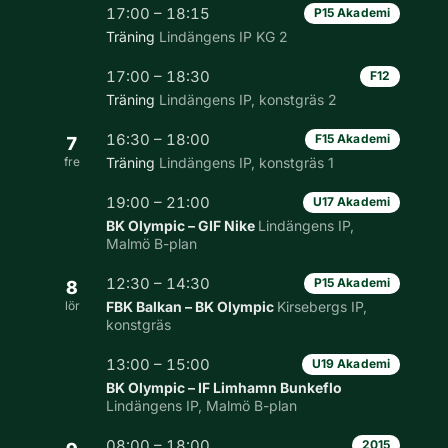
17:00 – 18:15
P15 Akademi
Träning
Lindängens IP KG 2
17:00 – 18:30
F12
Träning
Lindängens IP, konstgräs 2
16:30 – 18:00
F15 Akademi
7
fre
Träning
Lindängens IP, konstgräs 1
19:00 – 21:00
U17 Akademi
BK Olympic – GIF Nike
Lindängens IP,
Malmö B-plan
12:30 – 14:30
P15 Akademi
8
lör
FBK Balkan – BK Olympic
Kirsebergs IP,
konstgräs
13:00 – 15:00
U19 Akademi
BK Olympic – IF Limhamn Bunkeflo
Lindängens IP, Malmö B-plan
08:00 – 18:00
2015