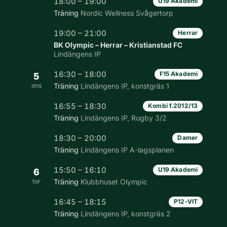
18:00 – 19:00
U19 Akademi
Träning
Nordic Wellness Svågertorp
19:00 – 21:00
Herrar
BK Olympic – Herrar – Kristianstad FC
Lindängens IP
16:30 – 18:00
F15 Akademi
5
ons
Träning
Lindängens IP, konstgräs 1
16:55 – 18:30
Kombi f.2012/13
Träning
Lindängens IP, Rugby 3/2
18:30 – 20:00
Damer
Träning
Lindängens IP A-lagsplanen
15:50 – 16:10
U19 Akademi
6
tor
Träning
Klubbhuset Olympic
16:45 – 18:15
P12-VIT
Träning
Lindängens IP, konstgräs 2