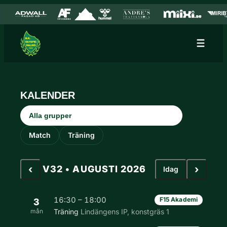
Hoppa till innehåll
Hoppa
till
innehåll
KALENDER
Grupp
Aktivitetstyp
Match
Träning
‹
›
V32 • AUGUSTI 2026
Idag
16:30 – 18:00
F15 Akademi
3
mån
Träning
Lindängens IP, konstgräs 1