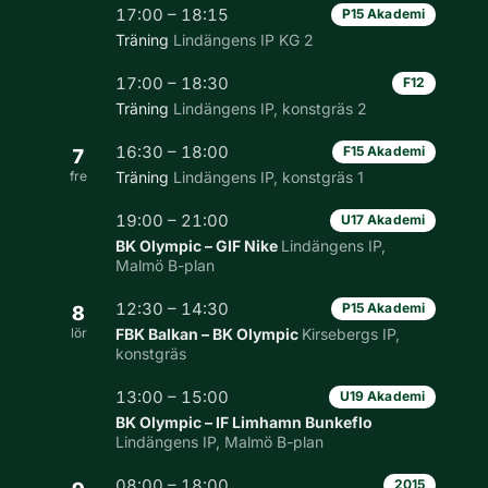
17:00 – 18:15
P15 Akademi
Träning
Lindängens IP KG 2
17:00 – 18:30
F12
Träning
Lindängens IP, konstgräs 2
16:30 – 18:00
F15 Akademi
7
fre
Träning
Lindängens IP, konstgräs 1
19:00 – 21:00
U17 Akademi
BK Olympic – GIF Nike
Lindängens IP,
Malmö B-plan
12:30 – 14:30
P15 Akademi
8
lör
FBK Balkan – BK Olympic
Kirsebergs IP,
konstgräs
13:00 – 15:00
U19 Akademi
BK Olympic – IF Limhamn Bunkeflo
Lindängens IP, Malmö B-plan
08:00 – 18:00
2015