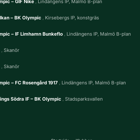
mpic – GIF Nike
Lindängens IP, Malmö B-plan
lkan – BK Olympic
Kirsebergs IP, konstgräs
mpic – IF Limhamn Bunkeflo
Lindängens IP, Malmö B-plan
g
Skanör
g
Skanör
mpic – FC Rosengård 1917
Lindängens IP, Malmö B-plan
ings Södra IF – BK Olympic
Stadsparksvallen