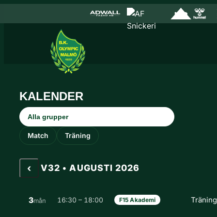
Hoppa till innehåll
Hoppa
till
innehåll
KALENDER
Grupp
Aktivitetstyp
Match
Träning
‹
V32 • AUGUSTI 2026
3
Tränin
16:30 – 18:00
F15 Akademi
mån