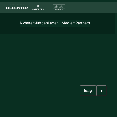
Nyheter
Klubben
Lagen
Medlem
Partners
›
Idag