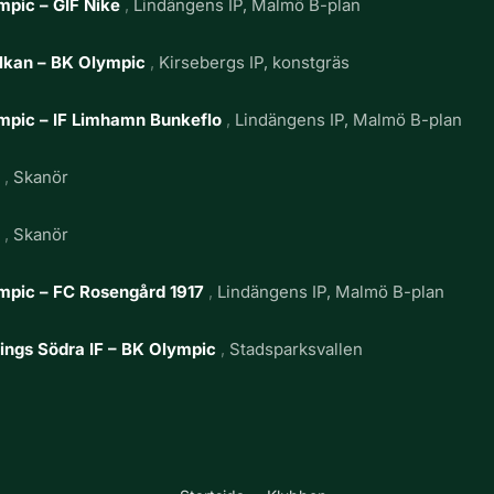
mpic – GIF Nike
Lindängens IP, Malmö B-plan
lkan – BK Olympic
Kirsebergs IP, konstgräs
mpic – IF Limhamn Bunkeflo
Lindängens IP, Malmö B-plan
g
Skanör
g
Skanör
mpic – FC Rosengård 1917
Lindängens IP, Malmö B-plan
ings Södra IF – BK Olympic
Stadsparksvallen