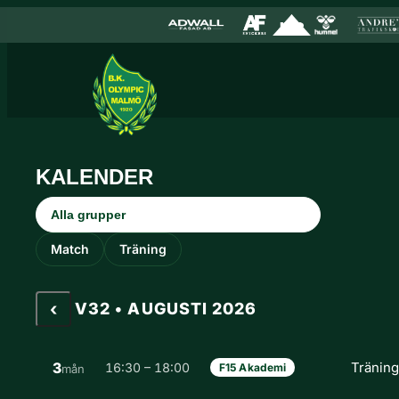
Hoppa till innehåll
Hoppa
till
innehåll
KALENDER
Grupp
Aktivitetstyp
Match
Träning
‹
V32 • AUGUSTI 2026
3
Tränin
16:30 – 18:00
F15 Akademi
mån