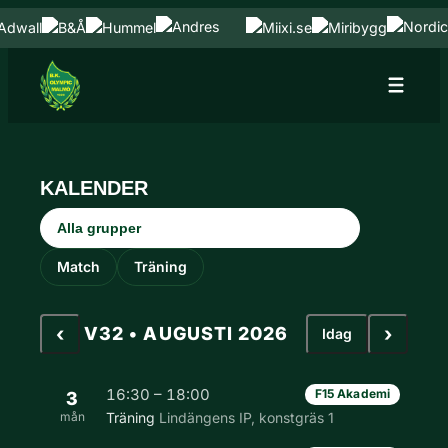
Hoppa till innehåll
Hoppa
till
innehåll
KALENDER
Grupp
Aktivitetstyp
Match
Träning
‹
›
V32 • AUGUSTI 2026
Idag
16:30 – 18:00
F15 Akademi
3
mån
Träning
Lindängens IP, konstgräs 1