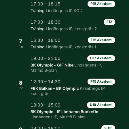
17:00 – 18:15
P15 Akademi
Träning
Lindängens IP KG 2
17:00 – 18:30
F12
Träning
Lindängens IP, konstgräs 2
16:30 – 18:00
F15 Akademi
7
fre
Träning
Lindängens IP, konstgräs 1
19:00 – 21:00
U17 Akademi
BK Olympic – GIF Nike
Lindängens IP,
Malmö B-plan
12:30 – 14:30
P15 Akademi
8
lör
FBK Balkan – BK Olympic
Kirsebergs IP,
konstgräs
13:00 – 15:00
U19 Akademi
BK Olympic – IF Limhamn Bunkeflo
Lindängens IP, Malmö B-plan
08:00 – 18:00
2015