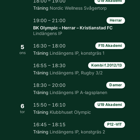
18:00 – 19:00
U19 Akademi
Träning
Nordic Wellness Svågertorp
19:00 – 21:00
Herrar
BK Olympic – Herrar – Kristianstad FC
Lindängens IP
16:30 – 18:00
F15 Akademi
5
ons
Träning
Lindängens IP, konstgräs 1
16:55 – 18:30
Kombi f.2012/13
Träning
Lindängens IP, Rugby 3/2
18:30 – 20:00
Damer
Träning
Lindängens IP A-lagsplanen
15:50 – 16:10
U19 Akademi
6
tor
Träning
Klubbhuset Olympic
16:45 – 18:15
P12-VIT
Träning
Lindängens IP, konstgräs 2