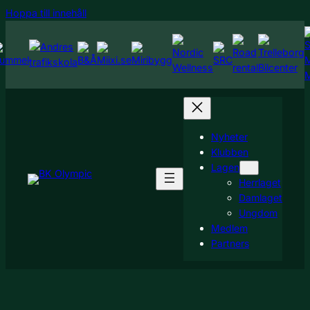
Hoppa
Hoppa till innehåll
till
innehåll
Nyheter
Klubben
Lagen
Herrlaget
Damlaget
Ungdom
Medlem
Partners